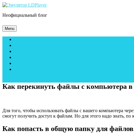
Skip
to
Неофициальный блог
content
Skip
to
Menu
Menu
content
СКАЧАТЬ LDPLAYER
ПОМОЩЬ
F.A.Q.
МОБИЛЬНЫЕ ИГРЫ ДЛЯ ПК
ПОЛЕЗНЫЕ ПРИЛОЖЕНИЯ
ОБ АВТОРЕ
Close
Close Menu
Menu
Как перекинуть файлы с компьютера в
Для того, чтобы использовать файлы с вашего компьютера чере
смогут получить доступ к файлам. Но для этого надо знать, по 
Как попасть в общую папку для файлов