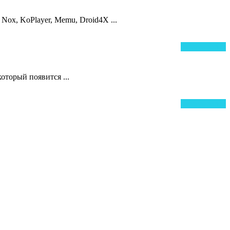
ox, KoPlayer, Memu, Droid4X ...
Ч
Читать далее
д
оторый появится ...
Ч
Читать далее
д