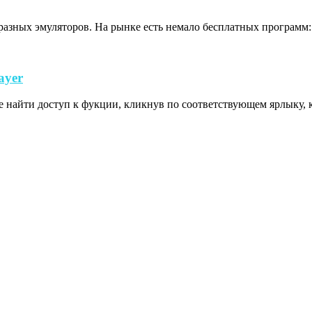
зных эмуляторов. На рынке есть немало бесплатных программ: N
Как
ayer
использовать
е найти доступ к фукции, кликнув по соответствующем ярлыку, к
режим
нескольких
окон
в
LDPlayer