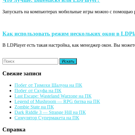
лучше:
Запускать на компьютерах мобильные игры можно с помощью ра
Bluestacks
или
LDPlayer?
Как использовать режим нескольких окон в LDPl
В LDPlayer есть такая настройка, как менеджер окон. Вы может
Search
for:
Свежие записи
Побег от Тимохи Шалуна на ПК
Побег от Скуфа на ПК
Last Escape: Wasteland Warzone на ПК
Legend of Mushroom — RPG битва на ПК
Zombie State на ПК
Dark Riddle 3 — Strange Hill на ПК
Симулятор Супермакета на ПК
Справка