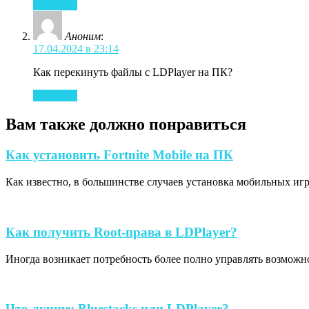
Ответить
Аноним
:
17.04.2024 в 23:14
Как перекинуть файлы с LDPlayer на ПК?
Ответить
Вам также должно понравиться
Как
Как установить Fortnite Mobile на ПК
установить
Как известно, в большинстве случаев установка мобильных игр 
Fortnite
Mobile
на
ПК
Как
Как получить Root-права в LDPlayer?
получить
Иногда возникает потребность более полно управлять возможнос
Root-
права
в
LDPlayer?
Что
Что лучше: Bluestacks или LDPlayer?