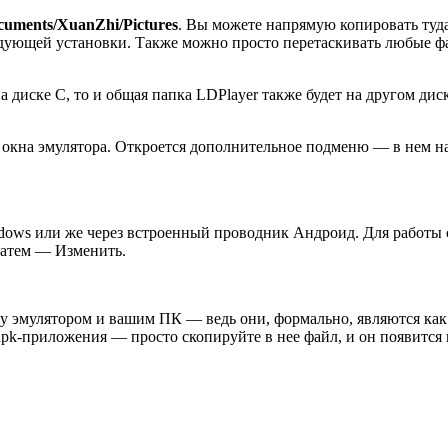
cuments/XuanZhi/Pictures
. Вы можете напрямую копировать туд
едующей установки. Также можно просто перетаскивать любые фа
 диске C, то и общая папка LDPlayer также будет на другом дис
 окна эмулятора. Откроется дополнительное подменю — в нем н
dows или же через встроенный проводник Андроид. Для работы 
затем — Изменить.
ду эмулятором и вашим ПК — ведь они, формально, являются как
ь xapk-приложения — просто скопируйте в нее файл, и он появит