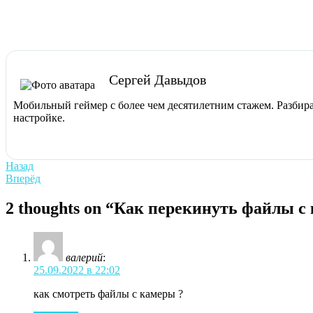
Сергей Давыдов
Мобильный геймер с более чем десятилетним стажем. Разбира
настройке.
Навигация
Previous
Назад
post:
Next
Вперёд
по
post:
записям
2 thoughts on “Как перекинуть файлы с
валерий
:
25.09.2022 в 22:02
как смотреть файлы с камеры ?