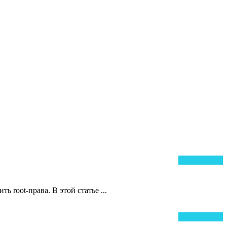
.
Ч
Читать далее
д
root-права. В этой статье ...
Ч
Читать далее
д