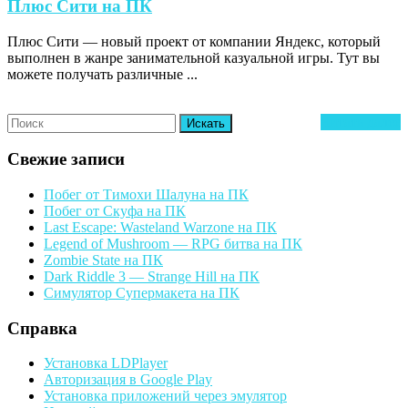
Плюс
Плюс Сити на ПК
Сити
Плюс Сити — новый проект от компании Яндекс, который
на
выполнен в жанре занимательной казуальной игры. Тут вы
ПК
можете получать различные ...
Search
Ч
Читать далее
for:
д
Свежие записи
Побег от Тимохи Шалуна на ПК
Побег от Скуфа на ПК
Last Escape: Wasteland Warzone на ПК
Legend of Mushroom — RPG битва на ПК
Zombie State на ПК
Dark Riddle 3 — Strange Hill на ПК
Симулятор Супермакета на ПК
Справка
Установка LDPlayer
Авторизация в Google Play
Установка приложений через эмулятор