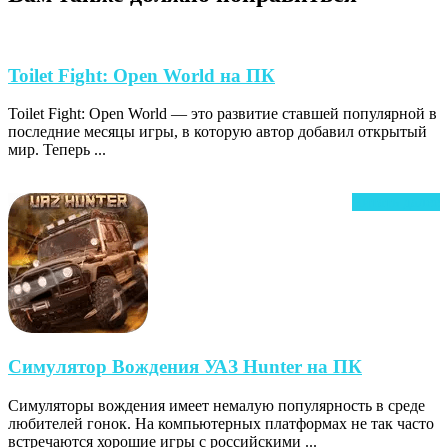
Toilet
Toilet Fight: Open World на ПК
Fight:
Toilet Fight: Open World — это развитие ставшей популярной в
Open
последние месяцы игры, в которую автор добавил открытый
World
мир. Теперь ...
на
ПК
Ч
Читать далее
д
Симулят
Симулятор Вождения УАЗ Hunter на ПК
Вождения
Симуляторы вождения имеет немалую популярность в среде
УАЗ
любителей гонок. На компьютерных платформах не так часто
Hunter
встречаются хорошие игры с российскими ...