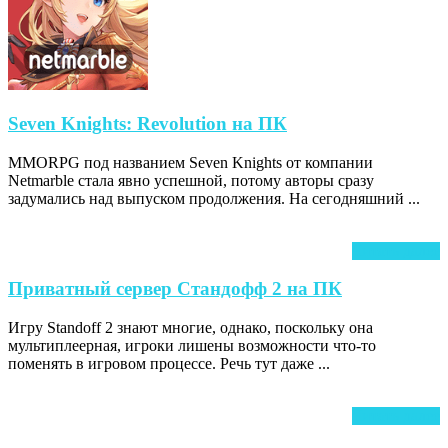
Seven
Seven Knights: Revolution на ПК
Knights:
MMORPG под названием Seven Knights от компании
Revolution
Netmarble стала явно успешной, потому авторы сразу
на
задумались над выпуском продолжения. На сегодняшний ...
ПК
Ч
Читать далее
д
Приватный
Приватный сервер Стандофф 2 на ПК
сервер
Игру Standoff 2 знают многие, однако, поскольку она
Стандофф
мультиплеерная, игроки лишены возможности что-то
2
поменять в игровом процессе. Речь тут даже ...
на
ПК
Ч
Читать далее
д