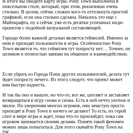
В итоге вы увидите карту игры. Pony Town выполнена в
пиксельном стиле, который, при этом, реализован очень
стильно. В целом, сейчас сложно кого-то оттолкнуть простой
графикой, если она стильно сделана. Началось это еще с
Майнкрафта, ну а сейчас уже есть десятки успешных инди-
проектов с подобной визуальной составляющей.
Гораздо более важной деталью является геймплей. Именно за
ним и приходят пользователи в игры. Особенностью Pony
Town является то, что геймплея тут попросту нет… Точнее, он
целиком и полностью завязан на общении и взаимодействии.
Если убрать из Города Пони других пользователей, делать тут
будет попросту нечего. Из этого следует, что проект может
вам быстро надоесть.
И так бы оно и вышло, но что-то, все же, цепляет и заставляет
возвращаться в игру снова и снова. Есть в ней нечто уютное и
милое. По уверениям многих игроков, они зачастую просто
приходят в Pony Town и ничего не делают! То есть, их герой
спит в мире игры и ждет, пока что-то произойдет, пока сам
игроком занимается своими делами. Понять такой феномен
можно лишь попытаться. Для этого скачайте Pony Town на
ПК.