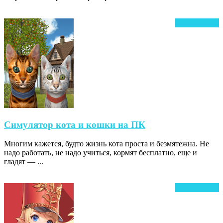
на
ПК
Ч
Читать далее
д
Симулятор
Симулятор кота и кошки на ПК
кота
Многим кажется, будто жизнь кота проста и безмятежна. Не
и
надо работать, не надо учиться, кормят бесплатно, еще и
кошки
гладят — ...
на
ПК
Ч
Читать далее
д