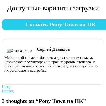
Доступные варианты загрузки
Скачать Pony Town на ПК
Сергей Давыдов
Мобильный геймер с более чем десятилетним стажем.
Разбираюсь в эмуляторах и играх на уровне эксперта. В
блоге рассказываю о лучших играх и даю инструкции по
их установке и настройке.
Навигация
Previous
Назад
post:
Next
Вперёд
по
post:
записям
3 thoughts on “Pony Town на ПК”