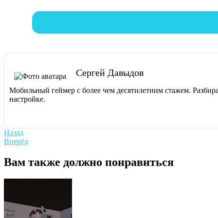
Сергей Давыдов
Мобильный геймер с более чем десятилетним стажем. Разбира
настройке.
Навигация
Previous
Назад
post:
Next
Вперёд
по
post:
записям
Вам также должно понравиться