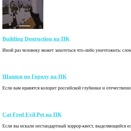
Building
Building Destruction на ПК
Destruction
Иной раз человеку может захотеться что-либо уничтожить: слома
на
ПК
Шашки
Шашки по Городу на ПК
по
Если вам нравятся колорит российской глубинки и отечественн
Городу
на
ПК
Cat
Cat Fred Evil Pet на ПК
Fred
Если вы искали нестандартный хоррор-квест, выделяющийся из о
Evil