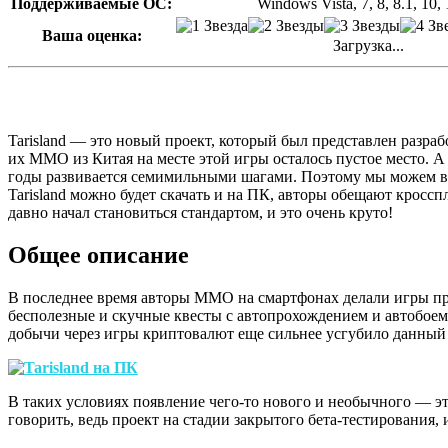
Поддерживаемые ОС:
Windows Vista, 7, 8, 8.1, 10, 
Ваша оценка:
Загрузка...
Tarisland — это новый проект, который был представлен разра
их MMO из Китая на месте этой игры осталось пустое место. А 
годы развивается семимильными шагами. Поэтому мы можем ви
Tarisland можно будет скачать и на ПК, авторы обещают кроссп
давно начал становиться стандартом, и это очень круто!
Общее описание
В последнее время авторы MMO на смартфонах делали игры при
бесполезные и скучные квесты с автопрохождением и автобоем,
добычи через игры криптовалют еще сильнее усгубило данный 
В таких условиях появление чего-то нового и необычного — это
говорить, ведь проект на стадии закрытого бета-тестирования, 