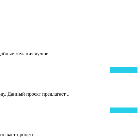
добные желания лучше ...
Ч
Читать далее
д
у. Данный проект предлагает ...
Ч
Читать далее
д
зывает процесс ...