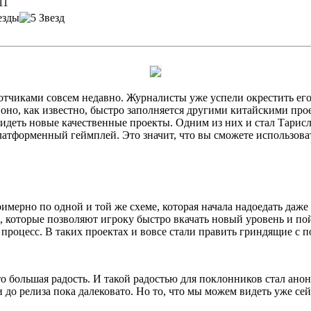
11
ботчиками совсем недавно. Журналисты уже успели окрестить ег
оно, как известно, быстро заполняется другими китайскими прое
деть новые качественные проекты. Одним из них и стал Тарисл
латформенный геймплей. Это значит, что вы сможете использоват
мерно по одной и той же схеме, которая начала надоедать даж
 которые позволяют игроку быстро вкачать новый уровень и пой
процесс. В таких проектах и вовсе стали править гриндящие с 
 большая радость. И такой радостью для поклонников стал анонс 
и до релиза пока далековато. Но то, что мы можем видеть уже сей