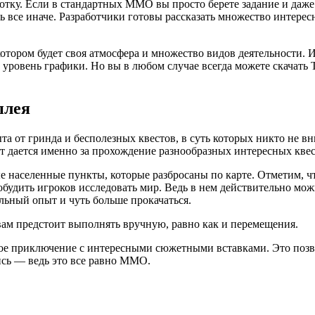
тку. Если в стандартных ММО вы просто берете задание и даже н
 все иначе. Разработчики готовы рассказать множество интерес
отором будет своя атмосфера и множество видов деятельности. И
 уровень графики. Но вы в любом случае всегда можете скачать 
плея
 от гринда и бесполезных квестов, в суть которых никто не вн
 дается именно за прохождение разнообразных интересных квест
е населенные пункты, которые разбросаны по карте. Отметим, чт
побудить игроков исследовать мир. Ведь в нем действительно мо
льный опыт и чуть больше прокачаться.
 вам предстоит выполнять вручную, равно как и перемещения.
ое приключение с интересными сюжетными вставками. Это позв
ись — ведь это все равно MMO.