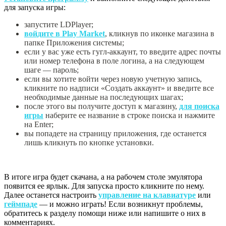
для запуска игры:
запустите LDPlayer;
войдите в Play Market
, кликнув по иконке магазина в
папке Приложения системы;
если у вас уже есть гугл-аккаунт, то введите адрес почты
или номер телефона в поле логина, а на следующем
шаге — пароль;
если вы хотите войти через новую учетную запись,
кликните по надписи «Создать аккаунт» и введите все
необходимые данные на последующих шагах;
после этого вы получите доступ к магазину,
для поиска
игры
наберите ее название в строке поиска и нажмите
на Enter;
вы попадете на страницу приложения, где останется
лишь кликнуть по кнопке установки.
В итоге игра будет скачана, а на рабочем столе эмулятора
появится ее ярлык. Для запуска просто кликните по нему.
Далее останется настроить
управление на клавиатуре
или
геймпаде
— и можно играть! Если возникнут проблемы,
обратитесь к разделу помощи ниже или напишите о них в
комментариях.