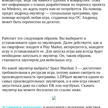
компьютере, ведь так намного удобнее и комфортнее. Пока
нет информации о планах разработчиков по переносу проекта
на Windows, но ждать порта нам не потребуется. На помощь
придет андроид-эмулятор — специальная программа, при
помощи которой любая игра, созданная под ОС Андроид,
может быть перенесена на десктоп.
Работает это следующим образом. Вы выбираете и
устанавливаете один из эмуляторов. Далее действуете, как и
на смартфоне: входите в Play Market, авторизуетесь, находите
игру и устанавливаете ее. Для запуска игры вам всегда будет
необходимо запускать и эмулятор. Он, таким образом,
становится лаунчером для мобильных игр.
Но какой эмулятор выбрать? Space Marshals 3 — достаточно
требовательная к ресурсам игра, потому важно смотреть на
производительность программы. LDPlayer является одним из
самых производительных эмуляторов, и в нем игра сможет
запуститься даже на слабых ПК или ноутбуках. Скачать
эмулятор вы можете бесплатно по ссылке ниже.
Установите программу
и выполните следующие действия