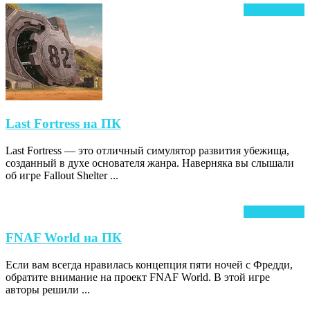
Ч
Читать далее
д
Last
Last Fortress на ПК
Fortress
Last Fortress — это отличный симулятор развития убежища,
на
созданный в духе основателя жанра. Наверняка вы слышали
ПК
об игре Fallout Shelter ...
Ч
Читать далее
д
FNAF
FNAF World на ПК
World
Если вам всегда нравилась концепция пяти ночей с Фредди,
на
обратите внимание на проект FNAF World. В этой игре
ПК
авторы решили ...