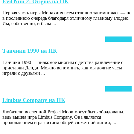
Evil
Evil Nun 2: Origins на ПК
Nun
Первая часть игры Монахиня всем отлично запомнилась — не
2:
в последнюю очередь благодаря отличному главному злодею.
Origins
Им, собственно, и была ...
на
ПК
Ч
Читать далее
д
Танчики
Танчики 1990 на ПК
1990
Танчики 1990 — знакомое многим с детства развлечение с
на
приставки Денди. Можно вспомнить, как мы долгие часы
ПК
играли с друзьями ...
Ч
Читать далее
д
Limbus
Limbus Company на ПК
Company
Любители вселенной Project Moon могут быть обрадованы,
на
ведь вышла игра Limbus Company. Она является
ПК
продолжением и развитием общей сюжетной линии, ...