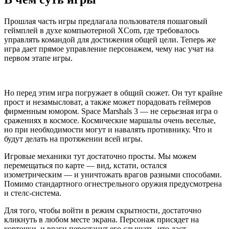
Прошлая часть игры предлагала пользователя пошаговый
геймплей в духе компьютерной XCom, где требовалось
управлять командой для достижения общей цели. Теперь же
игра дает прямое управление персонажем, чему нас учат на
первом этапе игры.
Но перед этим игра погружает в общий сюжет. Он тут крайне
прост и незамысловат, а также может порадовать геймеров
фирменным юмором. Space Marshals 3 — не серьезная игра о
сражениях в космосе. Космические маршалы очень веселые,
но при необходимости могут и навалять противнику. Что и
будут делать на протяжении всей игры.
Игровые механики тут достаточно просты. Мы можем
перемещаться по карте — вид, кстати, остался
изометрическим — и уничтожать врагов разными способами.
Помимо стандартного огнестрельного оружия предусмотрена
и стелс-система.
Для того, чтобы войти в режим скрытности, достаточно
кликнуть в любом месте экрана. Персонаж присядет на
корточки, и враги перестанут его слышать, что даст