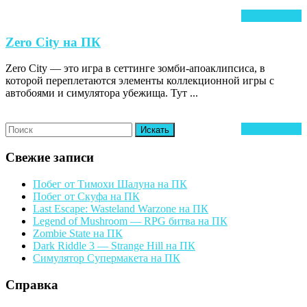
Ч
Читать далее
д
Zero
Zero City на ПК
City
Zero City — это игра в сеттинге зомби-апоаклипсиса, в
на
которой переплетаются элементы коллекционной игры с
ПК
автобоями и симулятора убежища. Тут ...
Search
Ч
Читать далее
for:
д
Свежие записи
Побег от Тимохи Шалуна на ПК
Побег от Скуфа на ПК
Last Escape: Wasteland Warzone на ПК
Legend of Mushroom — RPG битва на ПК
Zombie State на ПК
Dark Riddle 3 — Strange Hill на ПК
Симулятор Супермакета на ПК
Справка