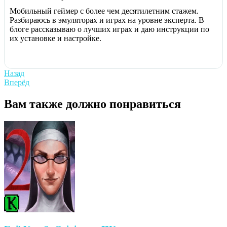
Мобильный геймер с более чем десятилетним стажем.
Разбираюсь в эмуляторах и играх на уровне эксперта. В
блоге рассказываю о лучших играх и даю инструкции по
их установке и настройке.
Навигация
Previous
Назад
post:
Next
Вперёд
по
post:
записям
Вам также должно понравиться