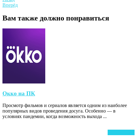
Навигация
post:
Next
Вперёд
по
post:
записям
Вам также должно понравиться
Окко
Окко на ПК
на
Просмотр фильмов и сериалов является одним из наиболее
ПК
популярных видов проведения досуга. Особенно — в
условиях пандемии, когда возможность выхода ...
Ч
Читать далее