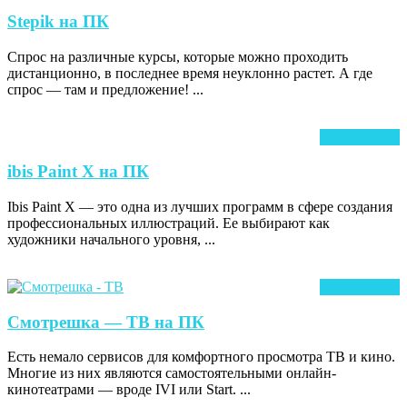
д
Stepik
Stepik на ПК
на
Спрос на различные курсы, которые можно проходить
ПК
дистанционно, в последнее время неуклонно растет. А где
спрос — там и предложение! ...
Ч
Читать далее
д
ibis
ibis Paint X на ПК
Paint
Ibis Paint X — это одна из лучших программ в сфере создания
X
профессиональных иллюстраций. Ее выбирают как
на
художники начального уровня, ...
ПК
Ч
Читать далее
д
Смотрешка
Смотрешка — ТВ на ПК
—
Есть немало сервисов для комфортного просмотра ТВ и кино.
ТВ
Многие из них являются самостоятельными онлайн-
на
кинотеатрами — вроде IVI или Start. ...
ПК