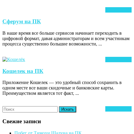
Ч
Читать далее
д
Сферум
Сферум на ПК
на
В наше время все больше сервисов начинает переходить в
ПК
цифровой формат, давая администраторам и всем участникам
процесса существенно большие возможности, ...
Ч
Читать далее
д
Кошелек
Кошелек на ПК
на
Приложение Кошелек — это удобный способ сохранить в
ПК
одном месте все ваши скидочные и банковские карты.
Преимуществом является тот факт, ...
Search
Ч
Читать далее
for:
д
Свежие записи
Побег от Тимохи Шалуна на ПК