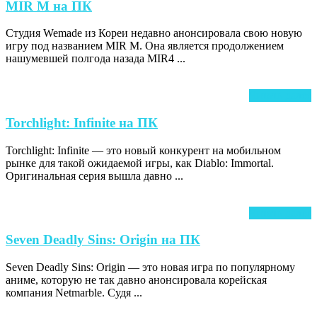
MIR
MIR M на ПК
M
Студия Wemade из Кореи недавно анонсировала свою новую
на
игру под названием MIR M. Она является продолжением
ПК
нашумевшей полгода назада MIR4 ...
Ч
Читать далее
д
Torchlight:
Torchlight: Infinite на ПК
Infinite
Torchlight: Infinite — это новый конкурент на мобильном
на
рынке для такой ожидаемой игры, как Diablo: Immortal.
ПК
Оригинальная серия вышла давно ...
Ч
Читать далее
д
Seven
Seven Deadly Sins: Origin на ПК
Deadly
Seven Deadly Sins: Origin — это новая игра по популярному
Sins:
аниме, которую не так давно анонсировала корейская
Origin
компания Netmarble. Судя ...
на
ПК