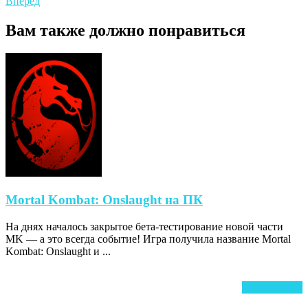
post:
Next
Вперёд
по
post:
записям
Вам также должно понравиться
Mortal
Mortal Kombat: Onslaught на ПК
Kombat:
На днях началось закрытое бета-тестирование новой части
Onslaught
MK — а это всегда событие! Игра получила название Mortal
на
Kombat: Onslaught и ...
ПК
Ч
Читать далее
д