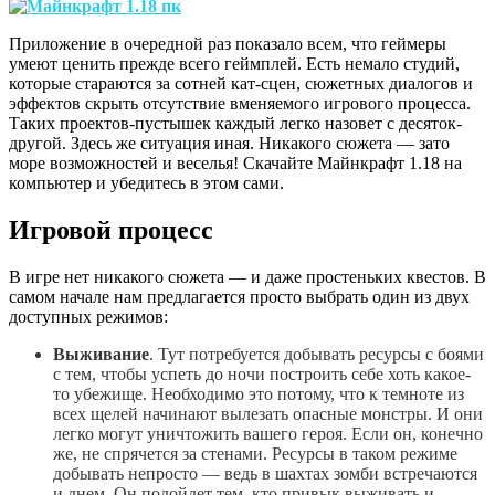
Приложение в очередной раз показало всем, что геймеры
умеют ценить прежде всего геймплей. Есть немало студий,
которые стараются за сотней кат-сцен, сюжетных диалогов и
эффектов скрыть отсутствие вменяемого игрового процесса.
Таких проектов-пустышек каждый легко назовет с десяток-
другой. Здесь же ситуация иная. Никакого сюжета — зато
море возможностей и веселья! Скачайте Майнкрафт 1.18 на
компьютер и убедитесь в этом сами.
Игровой процесс
В игре нет никакого сюжета — и даже простеньких квестов. В
самом начале нам предлагается просто выбрать один из двух
доступных режимов:
Выживание
. Тут потребуется добывать ресурсы с боями
с тем, чтобы успеть до ночи построить себе хоть какое-
то убежище. Необходимо это потому, что к темноте из
всех щелей начинают вылезать опасные монстры. И они
легко могут уничтожить вашего героя. Если он, конечно
же, не спрячется за стенами. Ресурсы в таком режиме
добывать непросто — ведь в шахтах зомби встречаются
и днем. Он подойдет тем, кто привык выживать и