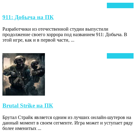
Ч
Читать далее
д
911:
911: Добыча на ПК
Добыча
Разработчики из отечественной студии выпустили
на
продолжение своего хоррора под названием 911: Добыча. В
ПК
этой игре, как и в первой части, ...
Ч
Читать далее
д
Brutal
Brutal Strike на ПК
Strike
Брутал Страйк является одним из лучших онлайн-шутеров на
на
данный момент в своем сегменте. Игра может и уступает ряду
ПК
более именитых ...