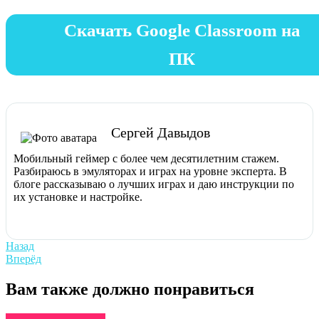
Скачать Google Classroom на
ПК
Сергей Давыдов
Мобильный геймер с более чем десятилетним стажем.
Разбираюсь в эмуляторах и играх на уровне эксперта. В
блоге рассказываю о лучших играх и даю инструкции по
их установке и настройке.
Навигация
Previous
Назад
post:
Next
Вперёд
по
post:
записям
Вам также должно понравиться