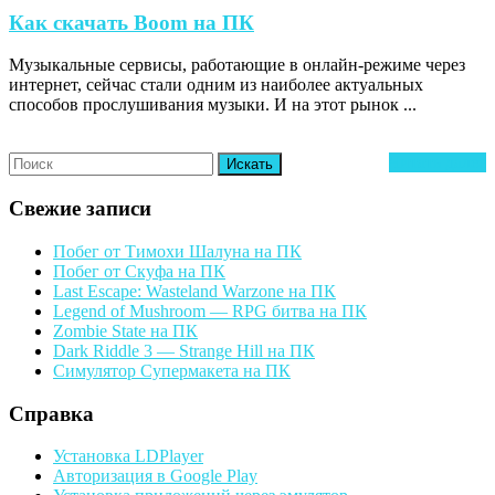
Как
Как скачать Boom на ПК
скачать
Музыкальные сервисы, работающие в онлайн-режиме через
Boom
интернет, сейчас стали одним из наиболее актуальных
на
способов прослушивания музыки. И на этот рынок ...
ПК
Search
Ч
Читать далее
for:
д
Свежие записи
Побег от Тимохи Шалуна на ПК
Побег от Скуфа на ПК
Last Escape: Wasteland Warzone на ПК
Legend of Mushroom — RPG битва на ПК
Zombie State на ПК
Dark Riddle 3 — Strange Hill на ПК
Симулятор Супермакета на ПК
Справка
Установка LDPlayer
Авторизация в Google Play