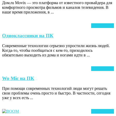
Дом.ru Movix — это платформа от известного провайдера для
на
комфортного просмотра фильмов и каналов телевидения. В
компьютере
наше время приложения, в ...
Ч
Читать далее
д
Одноклассники
Одноклассники на ПК
на
Современные технологии серьезно упростили жизнь людей.
ПК
Когда-то, чтобы пообщаться с кем-то, приходилось
обязательно выходить из дома и ногами идти в ...
Ч
Читать далее
д
Wo
Wo Mic на ПК
Mic
При помощи современных технологий люди могут решать
на
свои проблемы очень просто и быстро. В частности, сегодня
ПК
уже у всех есть ...
Ч
Читать далее
д