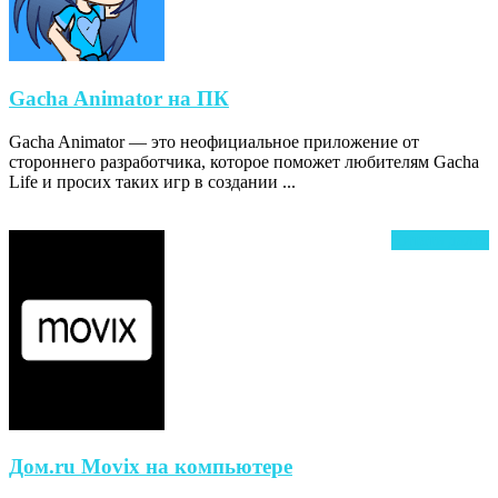
Gacha
Gacha Animator на ПК
Animator
Gacha Animator — это неофициальное приложение от
на
стороннего разработчика, которое поможет любителям Gacha
ПК
Life и просих таких игр в создании ...
Ч
Читать далее
д
Дом.ru
Дом.ru Movix на компьютере
Movix