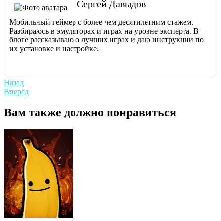
Сергей Давыдов
Мобильный геймер с более чем десятилетним стажем.
Разбираюсь в эмуляторах и играх на уровне эксперта. В
блоге рассказываю о лучших играх и даю инструкции по
их установке и настройке.
Навигация
Previous
Назад
post:
Next
Вперёд
по
post:
записям
Вам также должно понравиться