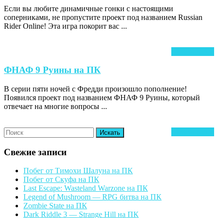
Если вы любите динамичные гонки с настоящими
Online
соперниками, не пропустите проект под названием Russian
на
Rider Online! Эта игра покорит вас ...
ПК
Ч
Читать далее
д
ФНАФ
ФНАФ 9 Руины на ПК
9
В серии пяти ночей с Фредди произошло пополнение!
Руины
Появился проект под названием ФНАФ 9 Руины, который
на
отвечает на многие вопросы ...
ПК
Search
Ч
Читать далее
for:
д
Свежие записи
Побег от Тимохи Шалуна на ПК
Побег от Скуфа на ПК
Last Escape: Wasteland Warzone на ПК
Legend of Mushroom — RPG битва на ПК
Zombie State на ПК
Dark Riddle 3 — Strange Hill на ПК