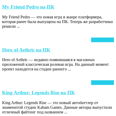
My
My Friend Pedro на ПК
Friend
My Friend Pedro — это новая игра в жанре платформера,
Pedro
которая ранее была выпущена на ПК. Теперь же разработчики
на
решили ...
ПК
Ч
Читать далее
д
Hero
Hero of Aethric на ПК
of
Hero of Aethric — недавно появившаяся в магазинах
Aethric
приложений классическая ролевая игра. На данный момент
на
проект находится на стадии раннего ...
ПК
Ч
Читать далее
д
King
King Arthur: Legends Rise на ПК
Arthur:
King Arthur: Legends Rise — это новый автобаттлер от
Legends
знаменитой студии Kabam Games. Данные авторы выпустили
Rise
отличный файтинг под названием ...
на