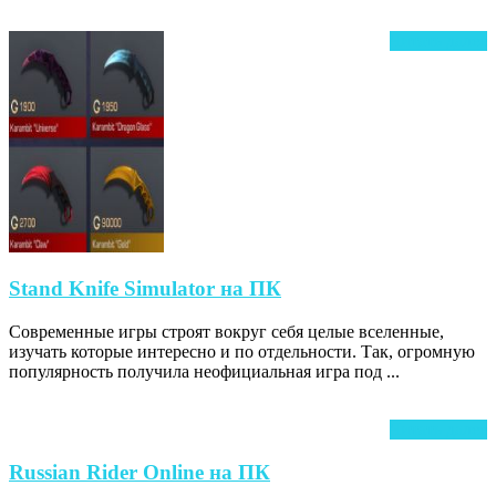
ПК
Ч
Читать далее
д
Stand
Stand Knife Simulator на ПК
Knife
Современные игры строят вокруг себя целые вселенные,
Simulator
изучать которые интересно и по отдельности. Так, огромную
на
популярность получила неофициальная игра под ...
ПК
Ч
Читать далее
д
Russian
Russian Rider Online на ПК
Rider