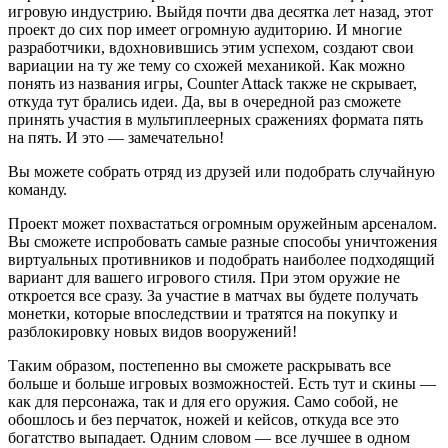
игровую индустрию. Выйдя почти два десятка лет назад, этот
проект до сих пор имеет огромную аудиторию. И многие
разработчики, вдохновившись этим успехом, создают свои
вариации на ту же тему со схожей механикой. Как можно
понять из названия игры, Counter Attack также не скрывает,
откуда тут брались идеи. Да, вы в очередной раз сможете
принять участия в мультиплеерных сражениях формата пять
на пять. И это — замечательно!
Вы можете собрать отряд из друзей или подобрать случайную
команду.
Проект может похвастаться огромным оружейным арсеналом.
Вы сможете испробовать самые разные способы уничтожения
виртуальных противников и подобрать наиболее подходящий
вариант для вашего игрового стиля. При этом оружие не
откроется все сразу. За участие в матчах вы будете получать
монетки, которые впоследствии и тратятся на покупку и
разблокировку новых видов вооружений!
Таким образом, постепенно вы сможете раскрывать все
больше и больше игровых возможностей. Есть тут и скины —
как для персонажа, так и для его оружия. Само собой, не
обошлось и без перчаток, ножей и кейсов, откуда все это
богатство выпадает. Одним словом — все лучшее в одном