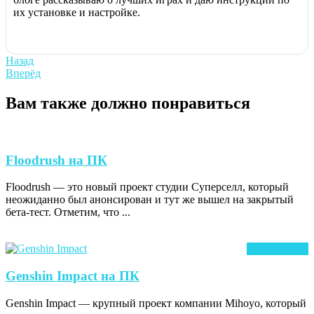
их установке и настройке.
Навигация
Previous
Назад
post:
Next
Вперёд
по
post:
записям
Вам также должно понравиться
Floodrush
Floodrush на ПК
на
Floodrush — это новый проект студии Суперселл, который
ПК
неожиданно был анонсирован и тут же вышел на закрытый
бета-тест. Отметим, что ...
Ч
Читать далее
д
Genshin
Genshin Impact на ПК
Impact
Genshin Impact — крупный проект компании Mihoyo, который
на