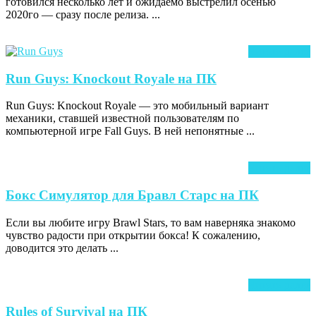
готовился несколько лет и ожидаемо выстрелил осенью
ПК
2020го — сразу после релиза. ...
Ч
Читать далее
д
Run
Run Guys: Knockout Royale на ПК
Guys:
Run Guys: Knockout Royale — это мобильный вариант
Knockout
механики, ставшей известной пользователям по
Royale
компьютерной игре Fall Guys. В ней непонятные ...
на
ПК
Ч
Читать далее
д
Бокс
Бокс Симулятор для Бравл Старс на ПК
Симулят
Если вы любите игру Brawl Stars, то вам наверняка знакомо
для
чувство радости при открытии бокса! К сожалению,
Бравл
доводится это делать ...
Старс
на
Ч
Читать далее
ПК
д
Rules
Rules of Survival на ПК