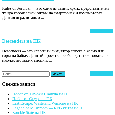
of
Rules of Survival — это один из самых ярких представителей
Survival
жанра королевской битвы на смартфонах и компьютерах.
на
Данная игра, помимо ...
ПК
Ч
Читать далее
д
Descenders
Descenders на ПК
на
Descenders — это классный симулятор спуска с холма или
ПК
горы на байке. Данный проект способен дать пользователю
множество ярких эмоций. ...
Search
Ч
Читать далее
for:
д
Свежие записи
Побег от Тимохи Шалуна на ПК
Побег от Скуфа на ПК
Last Escape: Wasteland Warzone на ПК
Legend of Mushroom — RPG битва на ПК
Zombie State на ПК