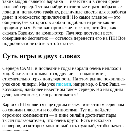
таких модов является Барвиха — известный в своей среде
ролевой сервер. Тут вы найдете отличные и разнообразные
локации, неплохую графику, различные квесты для заработка
денег и множество приключений! Но самое главное — это
общение, без которого в любой подобной игре никак не
продвинуться. Если вас привлекает все это, читайте, как
скачать Барвиху на компьютер. Лаунчер доступен всем
совершенно бесплатно — осталось перенести его на ПК! Все
подробности читайте в этой статье.
Суть игры в двух словах
Сервера САМП в последние годы набрали очень неплохой
ход. Какие-то открываются, другие — падают вниз,
стремительно теряя популярность. На этом рынке появились
уже свои лидеры. Мы уже
писали
, например, о Блэк Раша —
возможно, наиболее известном таком сервере. Но им одним
дело, конечно же, не ограничивается!
Барвиха РП является еще одним весьма известным сервером
со своими плюсами и особенностями. Тут вы найдете
огромное коммьюнити — в пике онлайн достигает пары
тысяч пользователей, что очень круто. Есть несколько
серверов, из которых можно выбрать нужный, чтобы начать
свою карьеру.