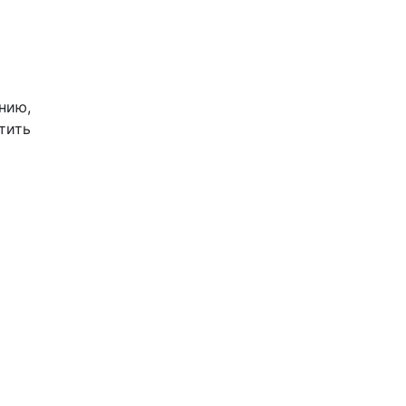
нию,
стить