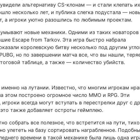
увидели альтернативу CS-клонам — и стали клепать их
ошло несколько лет, и публика слегка подустала — нов
т, а игроки уютно разошлись по любимым проектам.
думывают новые механики. Одними из таких новаторов
шие Escape from Tarkov. Эта игра быстро набрала
показали королевскую битву несколько под другим угло
UBG, но по завершении матча все, что вы нашли, теря
тоговой таблице, а также — количество убийств.
 именно на лутании. Известно, что многим игрокам нра
на этом построено огромное число MMO и RPG. Эти
 игроки всегда могут вступать в перестрелки друг с д
это также добавляет остроты геймплею.
но собрать все полезное, что встретится на пути, тихо
но улететь на базу сортировать награбленное. Подобн
леднего времени в такой механике была лишь одна игр