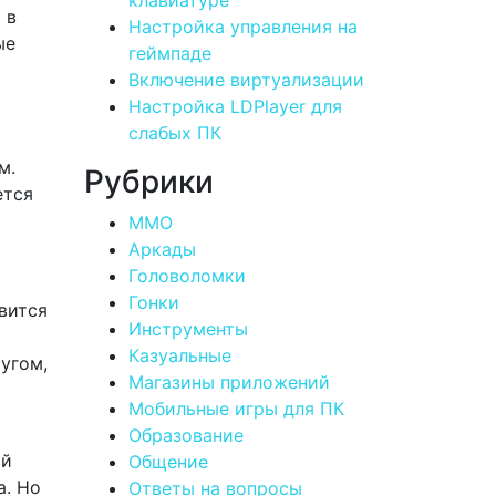
 в
Настройка управления на
ые
геймпаде
Включение виртуализации
Настройка LDPlayer для
слабых ПК
м.
Рубрики
ется
MMO
Аркады
Головоломки
Гонки
вится
Инструменты
Казуальные
ругом,
Магазины приложений
Мобильные игры для ПК
Образование
ый
Общение
а. Но
Ответы на вопросы