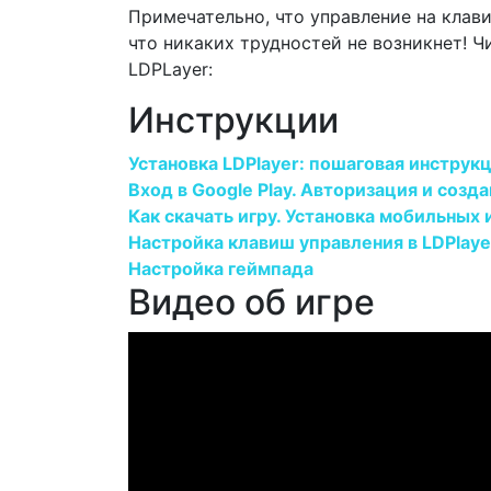
Примечательно, что управление на клави
что никаких трудностей не возникнет! 
LDPLayer:
Инструкции
Установка LDPlayer: пошаговая инструк
Вход в Google Play. Авторизация и созд
Как скачать игру. Установка мобильных и
Настройка клавиш управления в LDPlaye
Настройка геймпада
Видео об игре