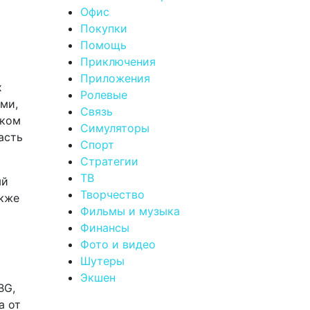
Офис
Покупки
Помощь
Приключения
Приложения
х
Ролевые
ами,
Связь
гком
Симуляторы
асть
Спорт
Стратегии
ТВ
ый
Творчество
акже
Фильмы и музыка
Финансы
Фото и видео
Шутеры
Экшен
BG,
а от