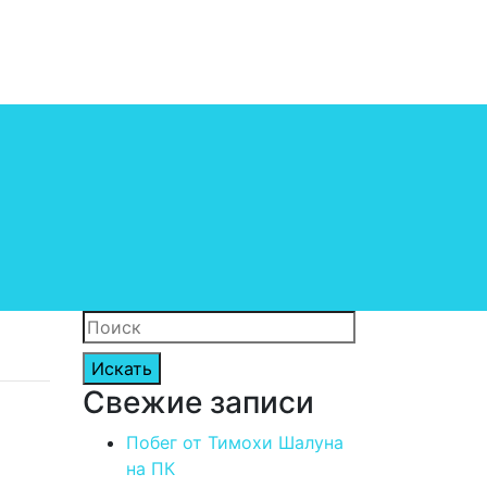
Search
for:
Свежие записи
Побег от Тимохи Шалуна
на ПК