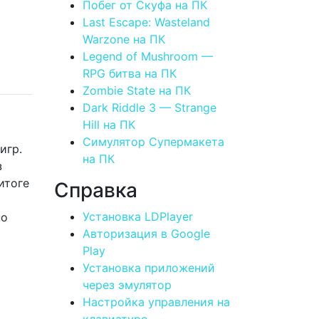
Побег от Скуфа на ПК
Last Escape: Wasteland
Warzone на ПК
Legend of Mushroom —
RPG битва на ПК
Zombie State на ПК
Dark Riddle 3 — Strange
Hill на ПК
Симулятор Супермакета
игр.
на ПК
з
итоге
Справка
Установка LDPlayer
но
Авторизация в Google
Play
Установка приложений
через эмулятор
Настройка управления на
клавиатуре