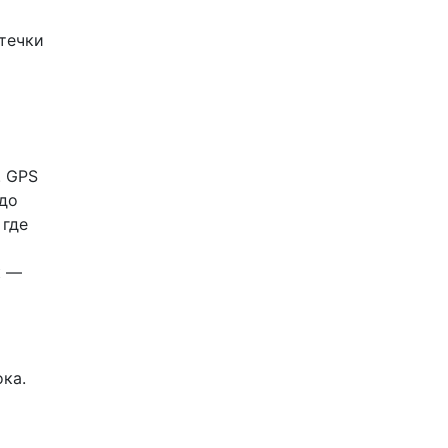
птечки
. GPS
 до
 где
к —
ка.